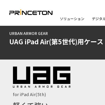
ソリューション
ソリューション
デジタ
デジタ
メ
URBAN ARMOR GEAR
イ
UAG iPad Air(第5世代)用ケース
ン
コ
ン
テ
ン
ツ
に
for iPad Air(5th)
移
動