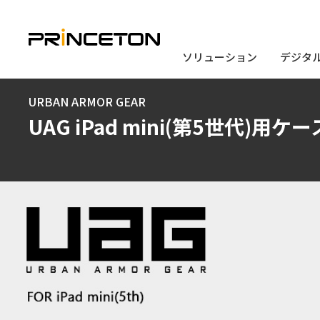
ソリューション
ソリューション
デジタ
デジタ
メ
URBAN ARMOR GEAR
イ
UAG iPad mini(第5世代)用ケー
ン
コ
ン
テ
ン
ツ
に
移
動