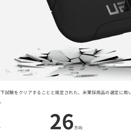
製品落下試験をクリアすることと規定された、米軍採用品の選定に用い
す。
26
チ
方向