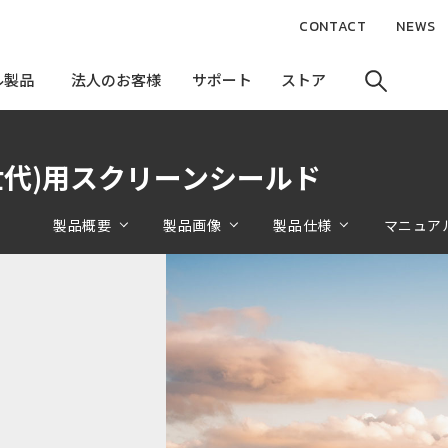
CONTACT
NEWS
ル製品
ル製品
法人のお客様
法人のお客様
サポート
サポート
ストア
ストア
(第6世代)用スクリーンシールド
製品概要
製品画像
製品仕様
マニュア