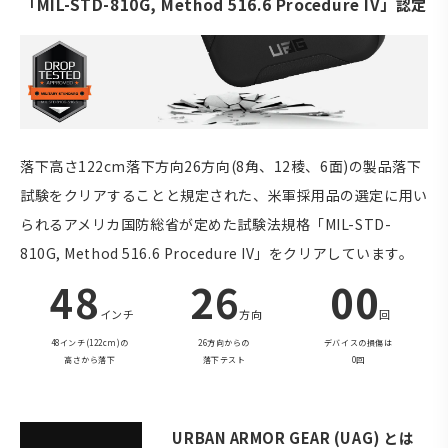
「MIL-STD-810G, Method 516.6 Procedure IV」認定
落下高さ122cm落下方向26方向(8角、12稜、6面)の製品落下
試験をクリアすることと規定された、米軍採用品の選定に用い
られるアメリカ国防総省が定めた試験法規格「MIL-STD-
810G, Method 516.6 Procedure IV」をクリアしています。
48
26
00
インチ
方向
回
48インチ(122cm)の
26方向からの
デバイスの損傷は
高さから落下
落下テスト
0回
URBAN ARMOR GEAR (UAG) とは