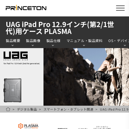
メ
UAG iPad Pro 12.9インチ(第2/1世
イ
代)用ケース PLASMA
ン
製品概要
製品画像
製品仕様
マニュアル・製品資料
OS・デバイ
コ
ン
テ
ン
ツ
に
移
動
デジタル製品
スマートフォン・タブレット関連
UAG iPad Pro 
HOME