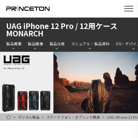
メ
UAG iPhone 12 Pro / 12用ケース
イ
MONARCH
ン
製品概要
製品画像
製品仕様
マニュアル・製品資料
OS・デバイ
コ
ン
テ
ン
ツ
に
移
動
デジタル製品
スマートフォン・タブレット関連
UAG iPhone 12 
HOME