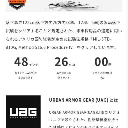
落下高さ122cm落下方向26方向(8角、12稜、6面)の製品落下
試験をクリアすることと規定された、米軍採用品の選定に用い
られるアメリカ国防総省が定めた試験法規格「MIL-STD-
810G, Method 516.6 Procedure IV」をクリアしています。
48
26
00
インチ
方向
回
48インチ(122cm)の
26方向からの
デバイスの損傷は
高さから落下
落下テスト
0回
URBAN ARMOR GEAR (UAG) とは
URBAN ARMOR GEAR(UAG)は南カリフォ
ルニアで設立された、耐衝撃機能を持っ
た独特なデザインのモバイルケースをメ