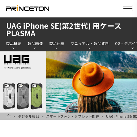
メ
UAG iPhone SE(第2世代) 用ケース
イ
PLASMA
ン
製品概要
製品画像
製品仕様
マニュアル・製品資料
OS・デバイ
コ
ン
テ
ン
ツ
に
移
動
デジタル製品
スマートフォン・タブレット関連
UAG iPhone SE
HOME