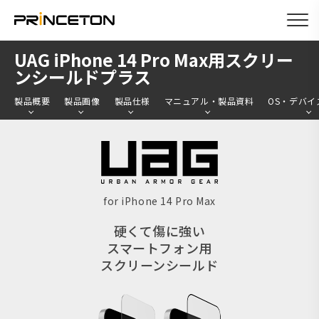
メ
UAG iPhone 14 Pro Max用スクリー
イ
ンシールドプラス
ン
製品概要
製品画像
製品仕様
マニュアル・製品資料
OS・デバイ
コ
ン
テ
ン
ツ
for iPhone 14 Pro Max
に
硬くて傷に強い
移
スマートフォン用
動
スクリーンシールド