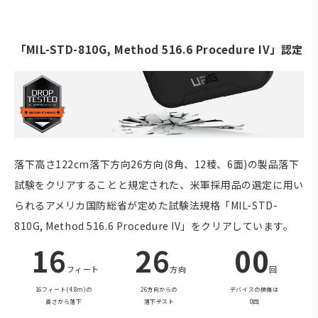
「MIL-STD-810G, Method 516.6 Procedure IV」認定
落下高さ122cm落下方向26方向(8角、12稜、6面)の製品落下
試験をクリアすることと規定された、米軍採用品の選定に用い
られるアメリカ国防総省が定めた試験法規格「MIL-STD-
810G, Method 516.6 Procedure IV」をクリアしています。
16
26
00
フィート
方向
回
16フィート(4.8m)の
26方向からの
デバイスの損傷は
高さから落下
落下テスト
0回