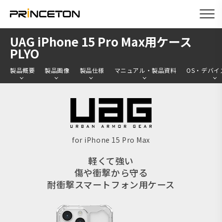
メ
UAG iPhone 15 Pro Max用ケース
イ
PLYO
ン
製品概要
製品画像
製品仕様
マニュアル・製品資料
OS・デバイ
コ
ン
テ
ン
ツ
for iPhone 15 Pro Max
に
軽くて強い
移
傷や衝撃から守る
動
耐衝撃スマートフォン用ケース