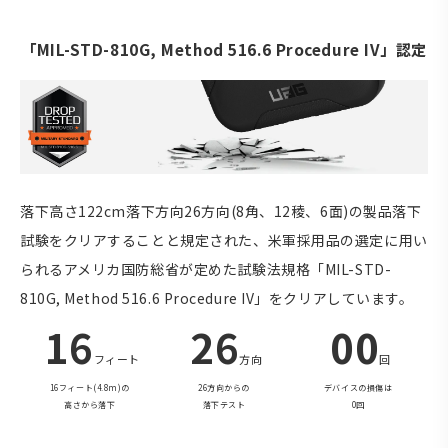
「MIL-STD-810G, Method 516.6 Procedure IV」認定
落下高さ122cm落下方向26方向(8角、12稜、6面)の製品落下
試験をクリアすることと規定された、米軍採用品の選定に用い
られるアメリカ国防総省が定めた試験法規格「MIL-STD-
810G, Method 516.6 Procedure IV」をクリアしています。
16
26
00
フィート
方向
回
16フィート(4.8m)の
26方向からの
デバイスの損傷は
高さから落下
落下テスト
0回