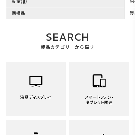
質量(g)
約
同梱品
製
SEARCH
製品カテゴリーから探す