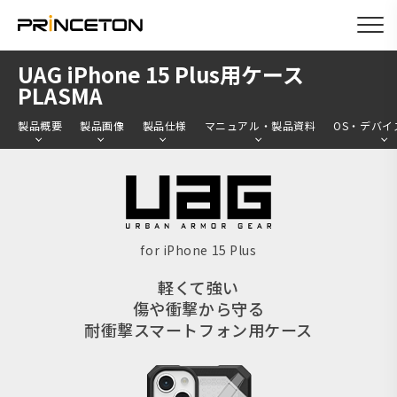
メ
UAG iPhone 15 Plus用ケース
イ
PLASMA
ン
製品概要
製品画像
製品仕様
マニュアル・製品資料
OS・デバイ
コ
ン
テ
ン
ツ
for iPhone 15 Plus
に
軽くて強い
移
傷や衝撃から守る
動
耐衝撃スマートフォン用ケース