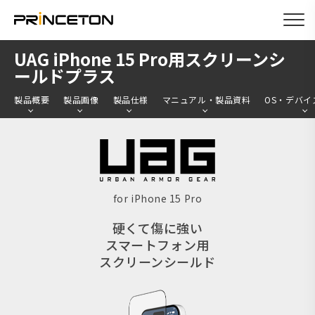
メ
UAG iPhone 15 Pro用スクリーンシ
イ
ールドプラス
ン
製品概要
製品画像
製品仕様
マニュアル・製品資料
OS・デバイ
コ
ン
テ
ン
ツ
for iPhone 15 Pro
に
硬くて傷に強い
移
スマートフォン用
動
スクリーンシールド