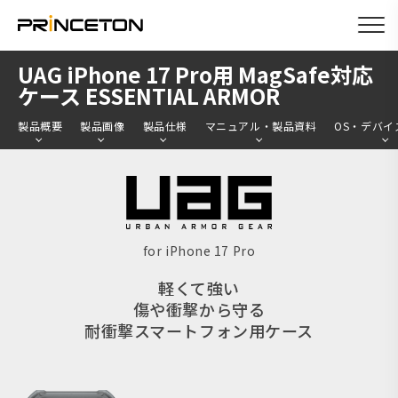
メ
UAG iPhone 17 Pro用 MagSafe対応
イ
ケース ESSENTIAL ARMOR
ン
製品概要
製品画像
製品仕様
マニュアル・製品資料
OS・デバイ
コ
ン
テ
ン
ツ
for iPhone 17 Pro
に
軽くて強い
移
傷や衝撃から守る
動
耐衝撃スマートフォン用ケース