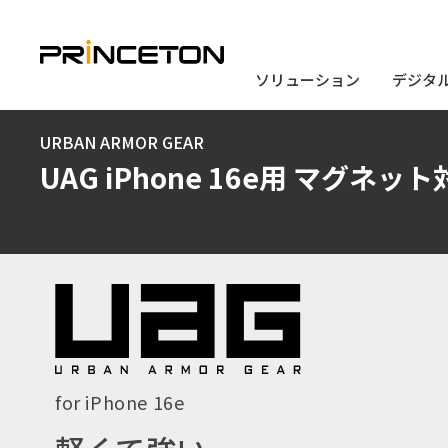
ソリューション
ソリューション
デジタ
デジタ
メ
URBAN ARMOR GEAR
イ
UAG iPhone 16e用 マグネッ
ン
コ
ン
テ
ン
ツ
に
for iPhone 16e
移
動