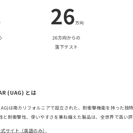
26
チ
方向
の
26方向からの
落下テスト
AR (UAG) とは
GEAR(UAG)は南カリフォルニアで設立された、耐衝撃機能を持
性と耐衝撃性、使いやすさを兼ね備えた製品は、全世界で高い評
AR 公式サイト（英語のみ）