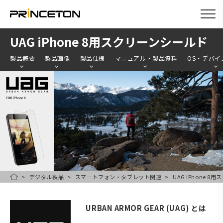
メ
UAG iPhone 8用スクリーンシールド
イ
製品概要
製品画像
製品仕様
マニュアル・製品資料
OS・デバイ
ン
コ
ン
テ
ン
ツ
に
移
デジタル製品
スマートフォン・タブレット関連
UAG iPhone 
HOME
動
URBAN ARMOR GEAR (UAG) とは