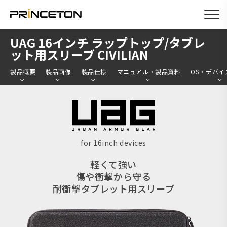
メ
UAG 16インチ ラップトップ/タブレ
イ
ット用スリーブ CIVILIAN
ン
製品概要
製品画像
製品仕様
マニュアル・製品資料
OS・デバイ
コ
ン
テ
ン
ツ
for 16inch devices
に
軽くて強い
移
傷や衝撃から守る
動
耐衝撃タブレット用スリーブ