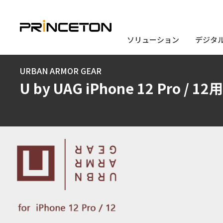
ソリューション
ソリューション
デジタ
デジタ
メ
URBAN ARMOR GEAR
イ
U by UAG iPhone 12 Pro / 
ン
コ
ン
テ
ン
ツ
に
移
動