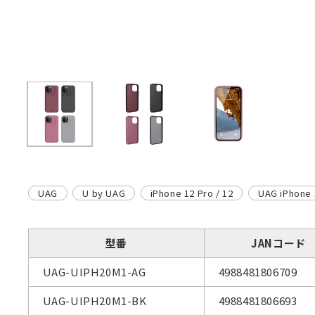
UAG
U by UAG
iPhone 12 Pro / 12
UAG iPhon
型番
JANコード
UAG-UIPH20M1-AG
4988481806709
UAG-UIPH20M1-BK
4988481806693