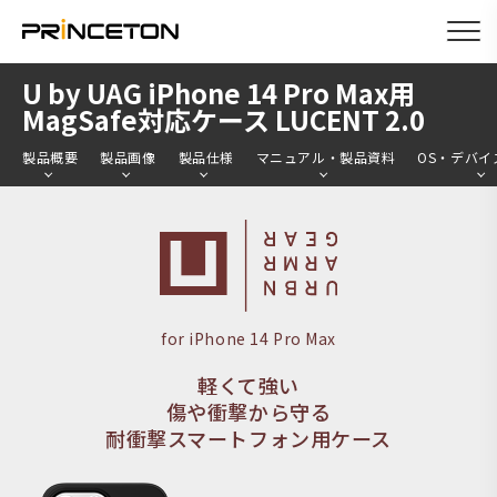
メ
U by UAG iPhone 14 Pro Max用
イ
MagSafe対応ケース LUCENT 2.0
ン
製品概要
製品画像
製品仕様
マニュアル・製品資料
OS・デバイ
コ
ン
テ
ン
ツ
に
for iPhone 14 Pro Max
移
軽くて強い
動
傷や衝撃から守る
耐衝撃スマートフォン用ケース