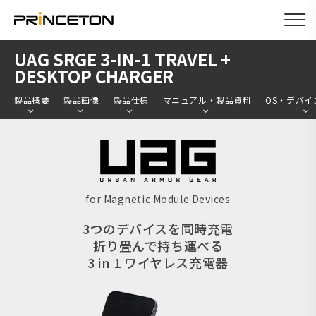
メ
UAG SRGE 3-IN-1 TRAVEL +
イ
DESKTOP CHARGER
ン
製品概要
製品画像
製品仕様
マニュアル・製品資料
OS・デバイ
コ
ン
テ
ン
ツ
for Magnetic Module Devices
に
3つのデバイスを同時充電
移
折り畳んで持ち運べる
動
3 in 1 ワイヤレス充電器