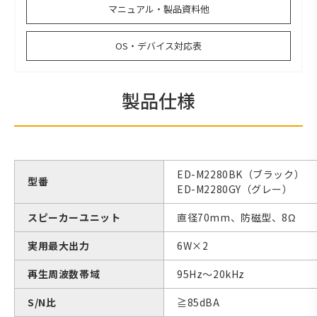
マニュアル・製品資料他
OS・デバイス対応表
製品仕様
ED-M2280BK（ブラック）
型番
ED-M2280GY（グレー）
スピーカーユニット
直径70mm、防磁型、8Ω
実用最大出力
6W×2
再生周波数帯域
95Hz～20kHz
S/N比
≧85dBA