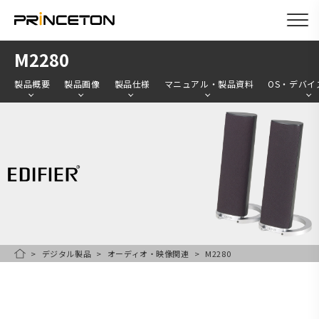
メ
M2280
イ
製品概要
製品画像
製品仕様
マニュアル・製品資料
OS・デバイ
ン
コ
ン
テ
ン
ツ
に
移
デジタル製品
オーディオ・映像関連
M2280
HOME
動