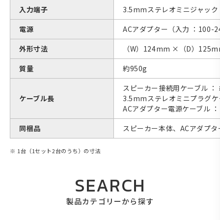
入力端子
3.5mmステレオミニジャック
電源
ACアダプター（入力 ：100-240V
外形寸法
（W）124mm ×（D）125m
質量
約950g
スピーカー接続用ケーブル ： 約
ケーブル長
3.5mmステレオミニプラグケー
ACアダプター電源ケーブル ： 
同梱品
スピーカー本体、ACアダプタ
※ 1台（1セット2台のうち）の寸法
SEARCH
製品カテゴリーから探す