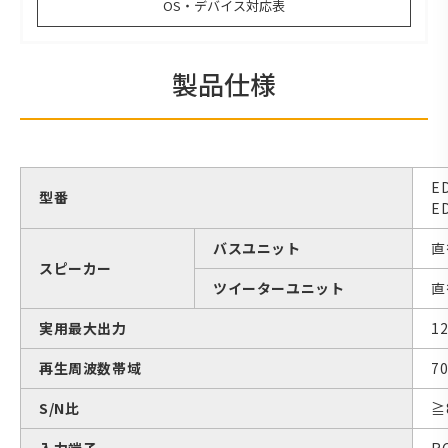
OS・デバイス対応表
製品仕様
E
型番
E
バスユニット
直
スピーカー
ツイーターユニット
直
実用最大出力
1
再生周波数帯域
70
S/N比
≧
入力端子
RC