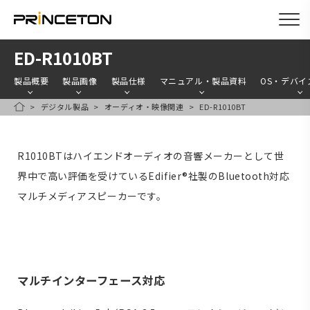
メ
ED-R1010BT
イ
製品概要
製品画像
製品仕様
マニュアル・製品資料
OS・デバイ
ン
デジタル製品
オーディオ・映像関連
ED-R1010BT
コ
HOME
ン
テ
R1010BTはハイエンドオーディオの音響メーカーとして世
ン
界中で高い評価を受けているEdifier®社製のBluetooth対応
ツ
マルチメディアスピーカーです。
に
移
動
マルチインターフェース対応