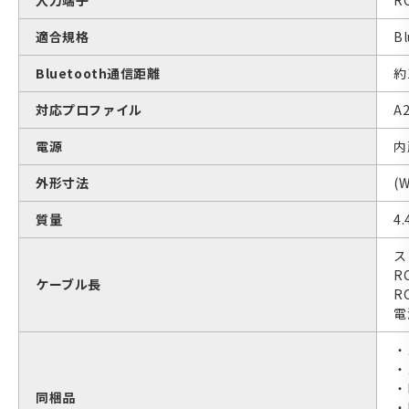
適合規格
Bl
Bluetooth通信距離
約
対応プロファイル
A2
電源
内蔵
外形寸法
(
質量
4.
ス
R
ケーブル長
R
電
・
・
・
同梱品
・