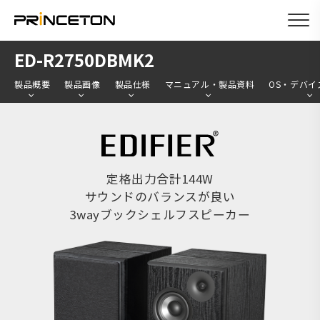
メ
ED-R2750DBMK2
イ
製品概要
製品画像
製品仕様
マニュアル・製品資料
OS・デバイ
ン
コ
ン
テ
ン
定格出力合計144W
サウンドのバランスが良い
ツ
3wayブックシェルフスピーカー
に
移
動