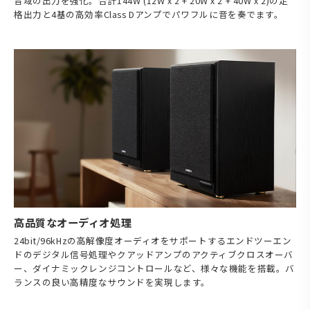
音域の出力を強化。合計144W (12W x 2 + 20W x 2 + 40W x 2)の定
格出力と4基の高効率Class Dアンプでパワフルに音を奏でます。
高品質なオーディオ処理
24bit/96kHzの高解像度オーディオをサポートするエンドツーエン
ドのデジタル信号処理やクアッドアンプのアクティブクロスオーバ
ー、ダイナミックレンジコントロールなど、様々な機能を搭載。バ
ランスの良い高精度なサウンドを実現します。