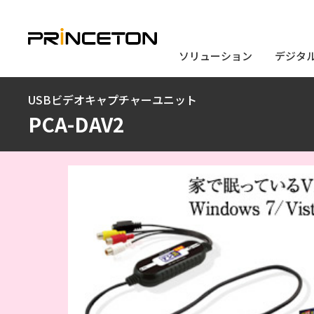
ソリューション
ソリューション
デジタ
デジタ
メ
USBビデオキャプチャーユニット
イ
PCA-DAV2
ン
コ
ン
テ
ン
ツ
に
移
動