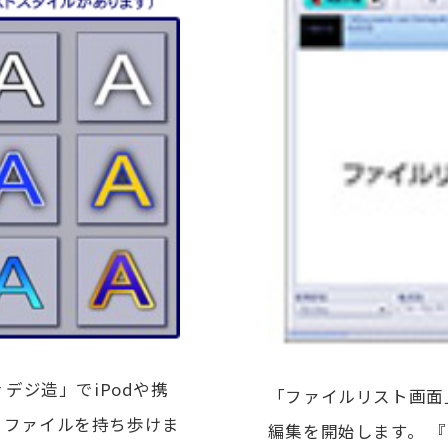
or デジ造」でiPodや携
「ファイルリスト画面
りファイルを持ち歩けま
編集を開始します。 『Mov