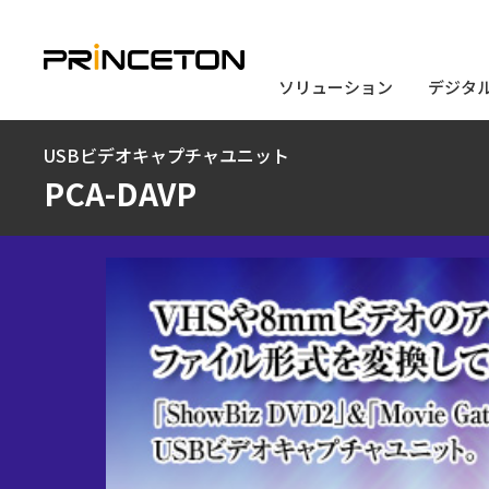
ソリューション
ソリューション
デジタ
デジタ
メ
USBビデオキャプチャユニット
イ
PCA-DAVP
ン
コ
ン
テ
ン
ツ
に
移
動