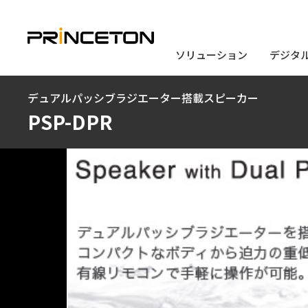
ソリューション
ソリューション
デジタ
デジタ
メ
デュアルパッシブラジエーター搭載スピーカー
イ
PSP-DPR
ン
コ
ン
テ
ン
ツ
に
移
動