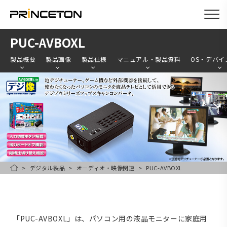
メ
PUC-AVBOXL
イ
製品概要
製品画像
製品仕様
マニュアル・製品資料
OS・デバイ
ン
コ
ン
テ
ン
ツ
に
移
デジタル製品
オーディオ・映像関連
PUC-AVBOXL
HOME
動
「PUC-AVBOXL」は、パソコン用の液晶モニターに家庭用