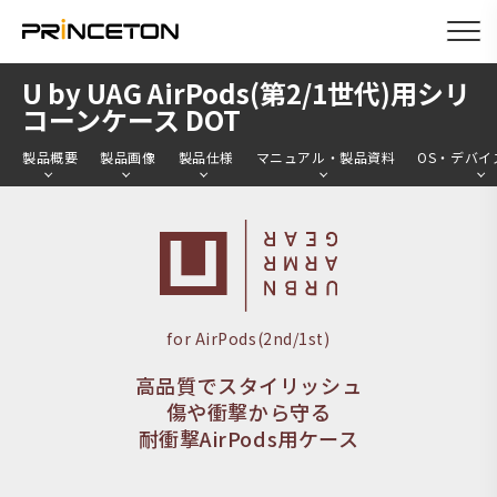
メ
U by UAG AirPods(第2/1世代)用シリ
イ
コーンケース DOT
ン
製品概要
製品画像
製品仕様
マニュアル・製品資料
OS・デバイ
コ
ン
テ
ン
ツ
に
for AirPods(2nd/1st)
移
高品質でスタイリッシュ
動
傷や衝撃から守る
耐衝撃AirPods用ケース