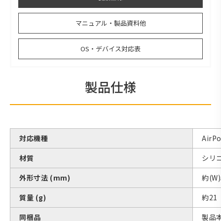
マニュアル・製品資料他
OS・デバイス対応表
製品仕様
対応機種
AirP
材質
シリ
外形寸法 (mm)
約(W)
質量 (g)
約21
同梱品
製品