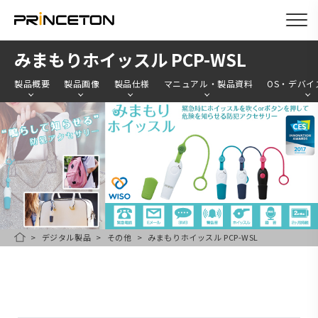
メ
みまもりホイッスル PCP-WSL
イ
製品概要
製品画像
製品仕様
マニュアル・製品資料
OS・デバイ
ン
コ
ン
テ
ン
ツ
に
移
デジタル製品
その他
みまもりホイッスル PCP-WSL
HOME
動