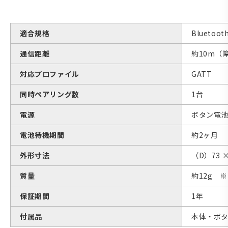
適合規格
Bluetoot
通信距離
約10m（
対応プロファイル
GATT
同時ペアリング数
1台
電源
ボタン電池（
電池待機期間
約2ヶ月
外形寸法
（D）73 
質量
約12g ※
保証期間
1年
付属品
本体・ボ