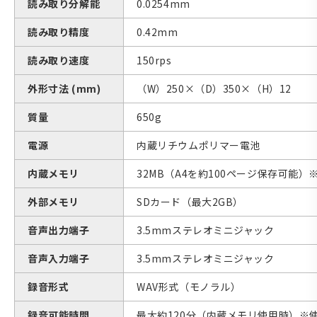
読み取り分解能
0.0254mm
読み取り精度
0.42mm
読み取り速度
150rps
外形寸法 (mm)
（W）250×（D）350×（H）12
質量
650g
電源
内蔵リチウムポリマー電池
内蔵メモリ
32MB（A4を約100ページ保存可能
外部メモリ
SDカード（最大2GB）
音声出力端子
3.5mmステレオミニジャック
音声入力端子
3.5mmステレオミニジャック
録音形式
WAV形式（モノラル）
録音可能時間
最大約120分（内蔵メモリ使用時）※