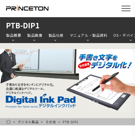
メ
PTB-DIP1
イ
製品概要
製品画像
製品仕様
マニュアル・製品資料
OS・デバイ
ン
コ
ン
テ
ン
ツ
に
移
動
デジタル製品
その他
PTB-DIP1
HOME