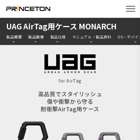
メ
UAG AirTag用ケース MONARCH
イ
製品概要
製品画像
製品仕様
マニュアル・製品資料
OS・デバイ
ン
コ
ン
テ
ン
for AirTag
ツ
高品質でスタイリッシュ
に
傷や衝撃から守る
移
耐衝撃AirTag用ケース
動