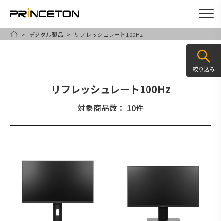
デジタル製品
リフレッシュレート100Hz
メ
HOME
イ
ン
絞り込み
コ
リフレッシュレート100Hz
ン
テ
対象商品数： 10件
ン
ツ
に
移
動