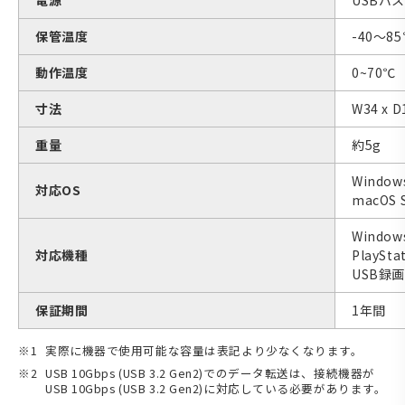
電源
USBバ
保管温度
-40～8
動作温度
0~70℃
寸法
W34 x
重量
約5g
Window
対応OS
macOS 
Window
対応機種
PlaySta
USB録
保証期間
1年間
実際に機器で使用可能な容量は表記より少なくなります。
USB 10Gbps (USB 3.2 Gen2)でのデータ転送は、接続機器が
USB 10Gbps (USB 3.2 Gen2)に対応している必要があります。