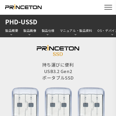
メ
PHD-USSD
イ
製品概要
製品画像
製品仕様
マニュアル・製品資料
OS・デバイ
ン
コ
ン
テ
ン
持ち運びに便利
USB3.2 Gen2
ツ
ポータブルSSD
に
移
動