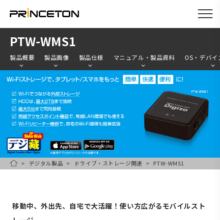
メ
PTW-WMS1
イ
製品概要
製品画像
製品仕様
マニュアル・製品資料
OS・デバイ
ン
コ
ン
テ
ン
ツ
に
移
デジタル製品
ドライブ・ストレージ関連
PTW-WMS1
HOME
動
移動中、外出先、自宅で大活躍！使い方広がるモバイルスト
レージ