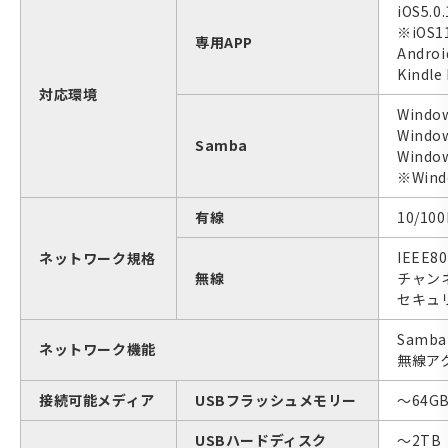
iOS5.0
※iOS
専用APP
Andro
Kindl
対応環境
Window
Windo
Samba
Windo
※Win
有線
10/10
IEEE8
ネットワーク規格
無線
チャンネ
セキュリテ
Samb
ネットワーク機能
無線ア
接続可能メディア
USBフラッシュメモリー
～64GB
USBハードディスク
～2TB（