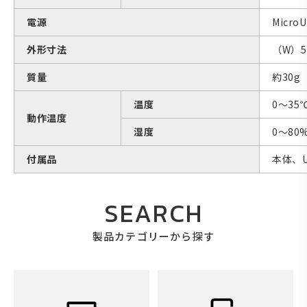
電源
Micr
外形寸法
（W）5
質量
約30g
温度
0～35
動作温度
湿度
0～80
付属品
本体、U
SEARCH
製品カテゴリーから探す