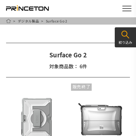
デジタル製品
Surface Go 2
メ
HOME
イ
ン
絞り込み
コ
Surface Go 2
ン
テ
対象商品数： 6件
ン
ツ
販売終了
に
移
動