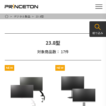
デジタル製品
23.8型
メ
HOME
イ
ン
絞り込み
コ
23.8型
ン
テ
対象商品数： 17件
ン
ツ
NEW
NEW
に
移
動