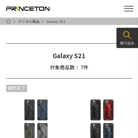
デジタル製品
Galaxy S21
メ
HOME
イ
ン
絞り込み
コ
Galaxy S21
ン
テ
対象商品数： 7件
ン
ツ
販売終了
に
移
動