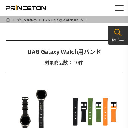
デジタル製品
UAG Galaxy Watch用バンド
メ
HOME
イ
ン
絞り込み
コ
UAG Galaxy Watch用バンド
ン
テ
対象商品数： 10件
ン
ツ
に
移
動