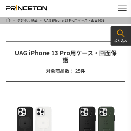
デジタル製品
UAG iPhone 13 Pro用ケース・画面保護
メ
HOME
イ
ン
絞り込み
コ
UAG iPhone 13 Pro用ケース・画面保
ン
護
テ
対象商品数： 25件
ン
ツ
に
移
動