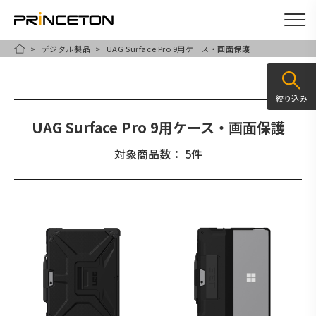
デジタル製品
UAG Surface Pro 9用ケース・画面保護
メ
HOME
イ
ン
絞り込み
コ
UAG Surface Pro 9用ケース・画面保護
ン
テ
対象商品数： 5件
ン
ツ
に
移
動