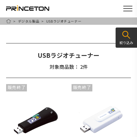
デジタル製品
USBラジオチューナー
メ
HOME
イ
ン
絞り込み
コ
USBラジオチューナー
ン
テ
対象商品数： 2件
ン
ツ
販売終了
販売終了
に
移
動