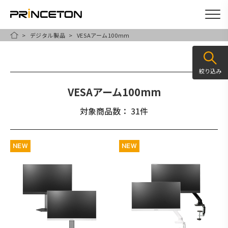
デジタル製品
VESAアーム100mm
メ
HOME
イ
ン
絞り込み
コ
VESAアーム100mm
ン
テ
対象商品数： 31件
ン
ツ
NEW
NEW
に
移
動