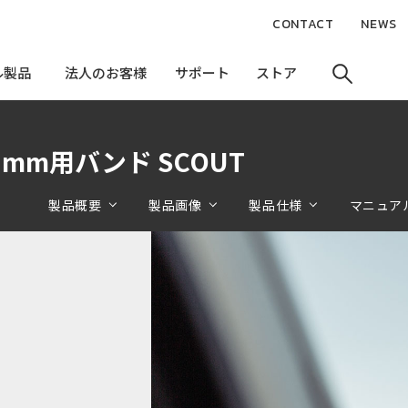
CONTACT
NEWS
ル製品
ル製品
法人のお客様
法人のお客様
サポート
サポート
ストア
ストア
4/42mm用バンド SCOUT
製品概要
製品画像
製品仕様
マニュア