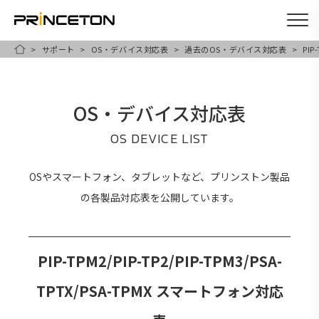
サポート
OS・デバイス対応表
過去のOS・デバイス対応表
PIP
メ
HOME
イ
ン
OS・デバイス対応表
コ
ン
OS DEVICE LIST
テ
ン
OSやスマートフォン、タブレットなど、プリンストン製品
ツ
の各製品対応表を公開しています。
に
移
動
PIP-TPM2/PIP-TP2/PIP-TPM3/PSA-
TPTX/PSA-TPMX スマートフォン対応