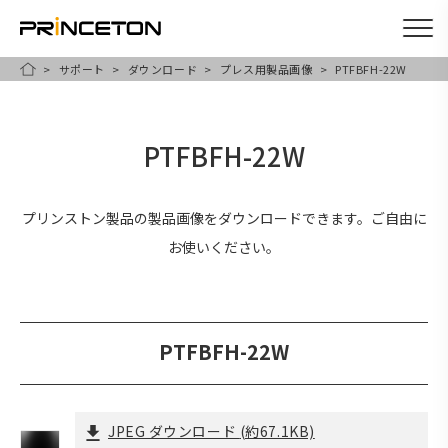
サポート
ダウンロード
プレス用製品画像
PTFBFH-22W
メ
HOME
イ
ン
PTFBFH-22W
コ
ン
テ
プリンストン製品の製品画像をダウンロードできます。ご自由に
ン
お使いください。
ツ
に
移
PTFBFH-22W
動
JPEG ダウンロード
(約67.1KB)