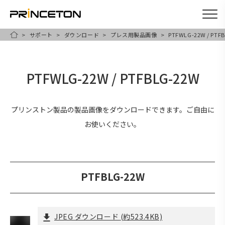
サポート
ダウンロード
プレス用製品画像
PTFWLG-22W / PTF
メ
HOME
イ
ン
PTFWLG-22W / PTFBLG-22W
コ
ン
テ
プリンストン製品の製品画像をダウンロードできます。ご自由に
ン
お使いください。
ツ
に
移
PTFBLG-22W
動
JPEG ダウンロード
(約523.4KB)