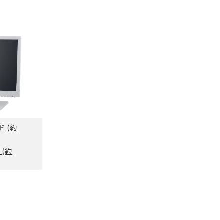
ード
(約
ド
(約