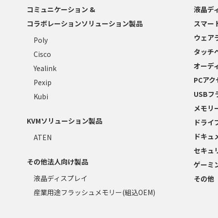
コミュニケーション &
液晶デ
コラボレーションソリューション製品
スマー
ウェア
Poly
タッチ
Cisco
オーデ
Yealink
PCア
Pexip
USB
Kubi
メモリ
KVMソリューション製品
ドライ
ドキュ
ATEN
セキュ
その他法人向け製品
ゲーミ
液晶ディスプレイ
その他
産業用途フラッシュメモリー(組込OEM)