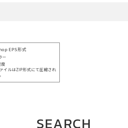
shop EPS形式
ラー
程度
ファイルはZIP形式にて圧縮され
。
SEARCH