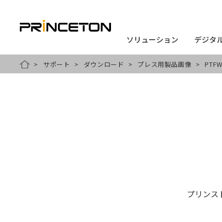
ソリューション
ソリューション
デジタ
デジタ
メ
サポート
ダウンロード
プレス用製品画像
PTFW
HOME
イ
ン
コ
ン
テ
ン
ツ
に
プリンス
移
動