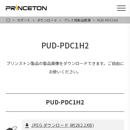
サポート
ダウンロード
プレス用製品画像
PUD-PDC1H2
メ
HOME
イ
ン
PUD-PDC1H2
コ
ン
テ
プリンストン製品の製品画像をダウンロードできます。ご自由に
ン
お使いください。
ツ
に
移
PUD-PDC1H2
動
JPEG ダウンロード
(約262.1KB)