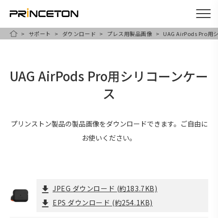
サポート
ダウンロード
プレス用製品画像
UAG AirPods P
メ
HOME
イ
ン
UAG AirPods Pro用シリコーンケー
コ
ス
ン
テ
ン
プリンストン製品の製品画像をダウンロードできます。ご自由に
ツ
お使いください。
に
移
動
JPEG ダウンロード
(約183.7KB)
EPS ダウンロード
(約254.1KB)