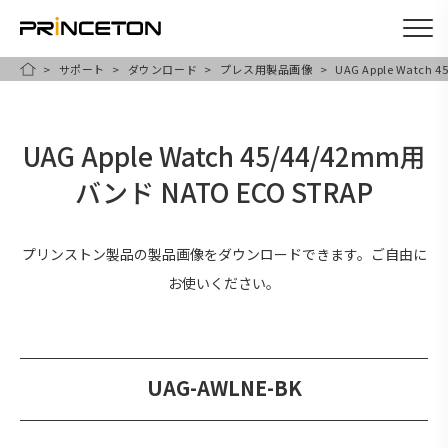
サポート
ダウンロード
プレス用製品画像
UAG Apple Watch 
メ
HOME
イ
ン
UAG Apple Watch 45/44/42mm用
コ
バンド NATO ECO STRAP
ン
テ
ン
プリンストン製品の製品画像をダウンロードできます。ご自由に
ツ
お使いください。
に
移
動
UAG-AWLNE-BK