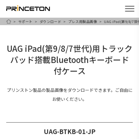
サポート
ダウンロード
プレス用製品画像
UAG iPad(第9/8
メ
HOME
イ
ン
UAG iPad(第9/8/7世代)用トラック
コ
パッド搭載Bluetoothキーボード
ン
テ
付ケース
ン
ツ
プリンストン製品の製品画像をダウンロードできます。ご自由に
に
お使いください。
移
動
UAG-BTKB-01-JP