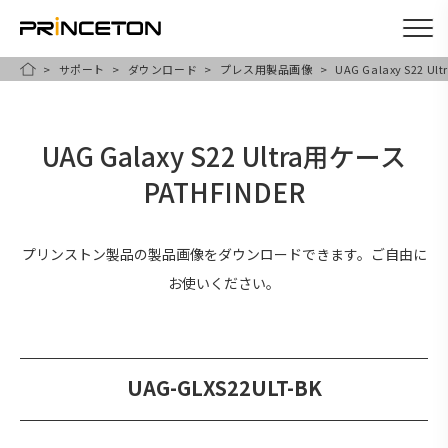
サポート
ダウンロード
プレス用製品画像
UAG Galaxy S22 U
メ
HOME
イ
ン
UAG Galaxy S22 Ultra用ケース
コ
PATHFINDER
ン
テ
ン
プリンストン製品の製品画像をダウンロードできます。ご自由に
ツ
お使いください。
に
移
動
UAG-GLXS22ULT-BK